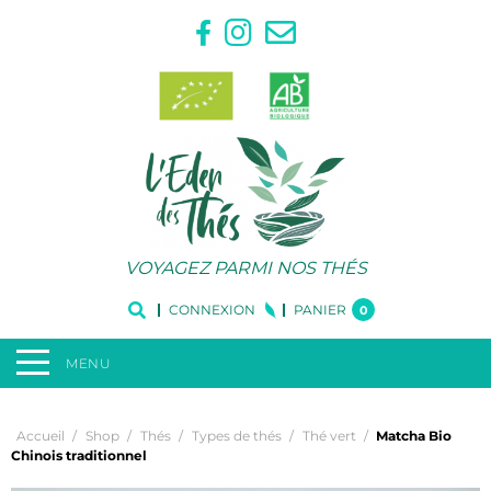
VOYAGEZ PARMI NOS THÉS
CONNEXION
PANIER
0
MENU
Accueil
/
Shop
/
Thés
/
Types de thés
/
Thé vert
/
Matcha Bio
Chinois traditionnel